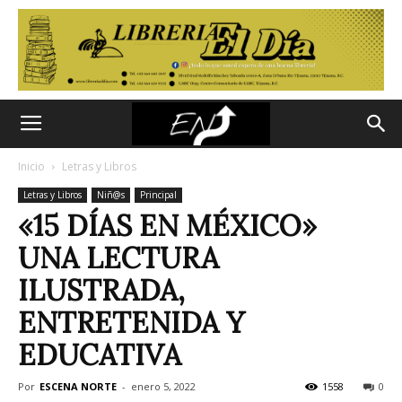
Inicio
Letras y Libros
Letras y Libros
Niñ@s
Principal
«15 DÍAS EN MÉXICO»
UNA LECTURA
ILUSTRADA,
ENTRETENIDA Y
EDUCATIVA
Por
ESCENA NORTE
-
enero 5, 2022
1558
0