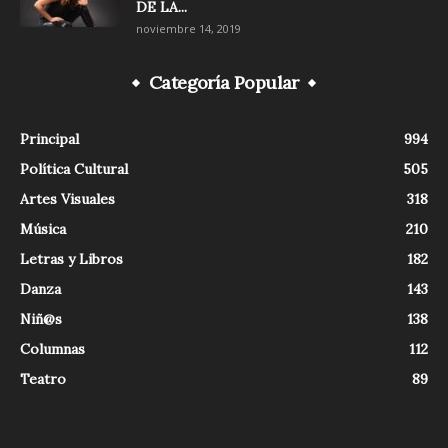
DE LA...
noviembre 14, 2019
Categoría Popular
Principal
994
Política Cultural
505
Artes Visuales
318
Música
210
Letras y Libros
182
Danza
143
Niñ@s
138
Columnas
112
Teatro
89