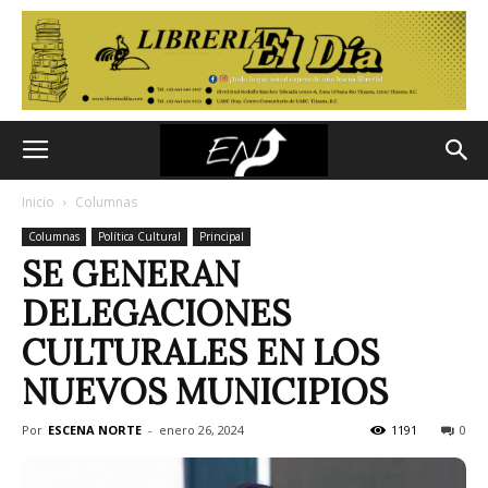
Inicio
Columnas
Columnas
Política Cultural
Principal
SE GENERAN
DELEGACIONES
CULTURALES EN LOS
NUEVOS MUNICIPIOS
Por
ESCENA NORTE
-
enero 26, 2024
1191
0