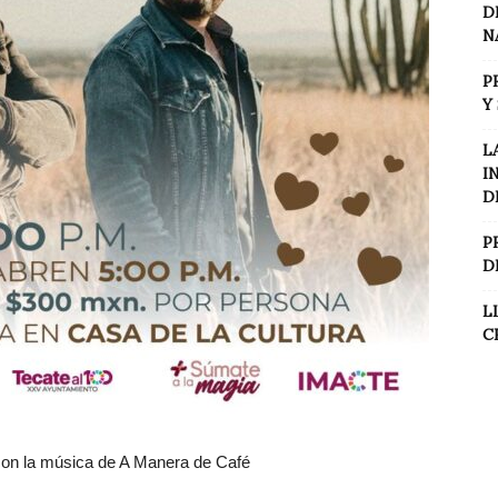
D
N
P
Y
L
I
D
P
D
L
C
 con la música de A Manera de Café