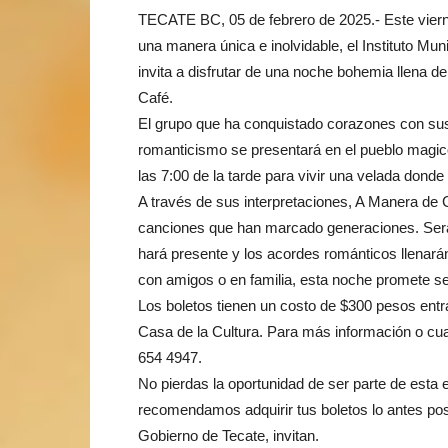
TECATE BC, 05 de febrero de 2025.- Este vierne
una manera única e inolvidable, el Instituto Mun
invita a disfrutar de una noche bohemia llena 
Café.
El grupo que ha conquistado corazones con sus
romanticismo se presentará en el pueblo magico
las 7:00 de la tarde para vivir una velada dond
A través de sus interpretaciones, A Manera de 
canciones que han marcado generaciones. Será 
hará presente y los acordes románticos llenarán
con amigos o en familia, esta noche promete s
Los boletos tienen un costo de $300 pesos entra
Casa de la Cultura. Para más información o cua
654 4947.
No pierdas la oportunidad de ser parte de esta e
recomendamos adquirir tus boletos lo antes posib
Gobierno de Tecate, invitan.