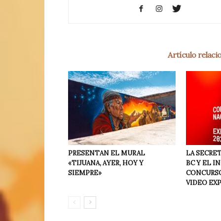
Artículo relac
PRESENTAN EL MURAL
LA SECRET
«TIJUANA, AYER, HOY Y
BC Y EL I
SIEMPRE»
CONCURSO
VIDEO EX