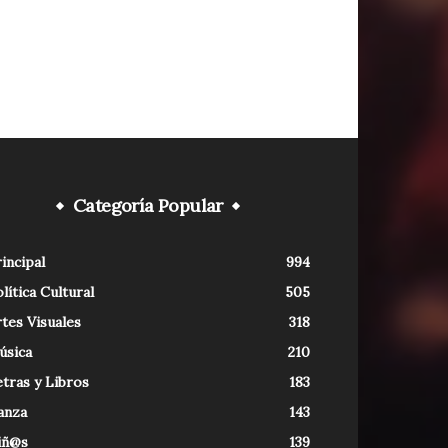
Categoría Popular
incipal
994
lítica Cultural
505
tes Visuales
318
úsica
210
tras y Libros
183
anza
143
iñ@s
139