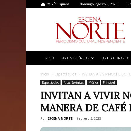
C
21.7
domingo, agosto 9, 2026
Re
Tijuana
Escena
Norte
INICIO
ARTES ESCÉNICAS
ARTE CULINARIO
Inicio
Espectáculos
INVITAN A VIVIR NOCHE BOH
Espectáculos
Artes Escénicas
Música
Principal
INVITAN A VIVIR
MANERA DE CAFÉ 
Por
ESCENA NORTE
-
febrero 5, 2025