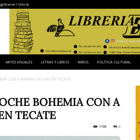
gistrarse / Unirse
ARTES VISUALES
LETRAS Y LIBROS
NIÑOS
POLÍTICA CULTURAL
EMIA CON A MANERA DE CAFÉ EN TECATE
 NOCHE BOHEMIA CON A
EN TECATE
1198
0