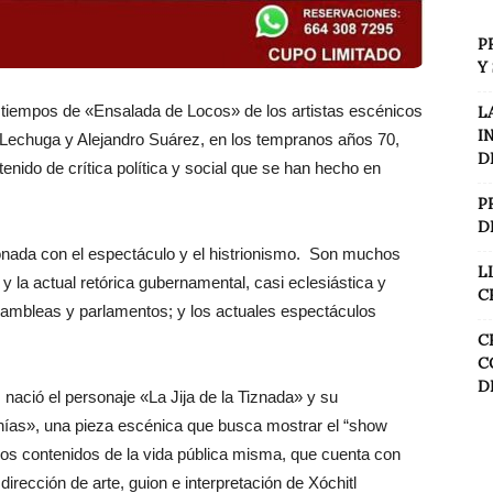
P
Y
iempos de «Ensalada de Locos» de los artistas escénicos
L
I
Lechuga y Alejandro Suárez, en los tempranos años 70,
D
nido de crítica política y social que se han hecho en
P
D
ionada con el espectáculo y el histrionismo. Son muchos
L
y la actual retórica gubernamental, casi eclesiástica y
C
ambleas y parlamentos; y los actuales espectáculos
C
C
D
 nació el personaje «La Jija de la Tiznada» y su
ofonías», una pieza escénica que busca mostrar el “show
los contenidos de la vida pública misma, que cuenta con
 dirección de arte, guion e interpretación de Xóchitl