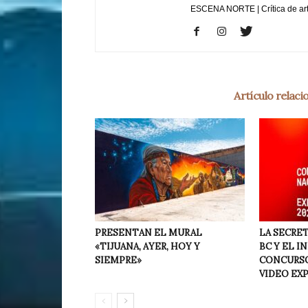
ESCENA NORTE | Crítica de ar
Artículo relac
PRESENTAN EL MURAL
LA SECRET
«TIJUANA, AYER, HOY Y
BC Y EL I
SIEMPRE»
CONCURSO
VIDEO EX