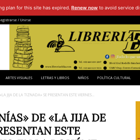
g plan for this site has expired.
Renew now
to avoid service di
egistrarse / Unirse
ARTES VISUALES
LETRAS Y LIBROS
NIÑOS
POLÍTICA CULTURAL
LA JIJA DE LA TIZNADA» SE PRESENTAN ESTE VIERNES...
ÍAS» DE «LA JIJA DE
PRESENTAN ESTE