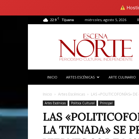
Hostin
C
22.9
miércoles, agosto 5, 2026
R
Tijuana
Escena
Norte
INICIO
ARTES ESCÉNICAS
ARTE CULINARIO
Inicio
Artes Escénicas
LAS «POLITICOFONÍAS» DE «
Artes Escénicas
Política Cultural
Principal
LAS «POLITICOFON
LA TIZNADA» SE 