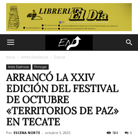
Inicio
Artes Escénicas
Danza
Artes Escénicas
Principal
ARRANCÓ LA XXIV
EDICIÓN DEL FESTIVAL
DE OCTUBRE
«TERRITORIOS DE PAZ»
EN TECATE
Por
ESCENA NORTE
-
octubre 3, 2025
584
0