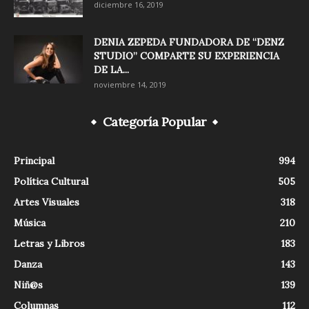
diciembre 16, 2019
DENIA ZEPEDA FUNDADORA DE “DENZ
STUDIO” COMPARTE SU EXPERIENCIA
DE LA...
noviembre 14, 2019
Categoría Popular
Principal
994
Política Cultural
505
Artes Visuales
318
Música
210
Letras y Libros
183
Danza
143
Niñ@s
139
Columnas
112