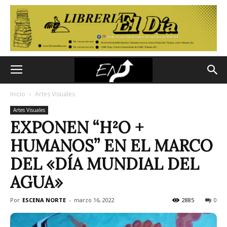
Inicio
Artes Visuales
Artes Visuales
EXPONEN “H²O +
HUMANOS” EN EL MARCO
DEL «DÍA MUNDIAL DEL
AGUA»
Por
ESCENA NORTE
-
marzo 16, 2022
2885
0