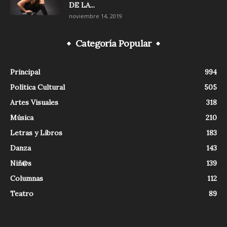
DE LA...
noviembre 14, 2019
Categoría Popular
Principal
994
Política Cultural
505
Artes Visuales
318
Música
210
Letras y Libros
183
Danza
143
Niñ@s
139
Columnas
112
Teatro
89