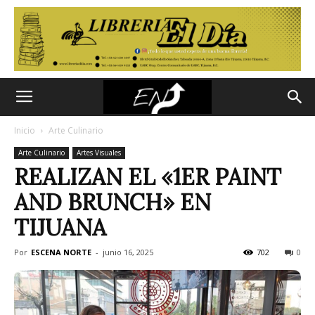
Inicio
Arte Culinario
Arte Culinario
Artes Visuales
REALIZAN EL «1ER PAINT
AND BRUNCH» EN
TIJUANA
Por
ESCENA NORTE
-
junio 16, 2025
702
0