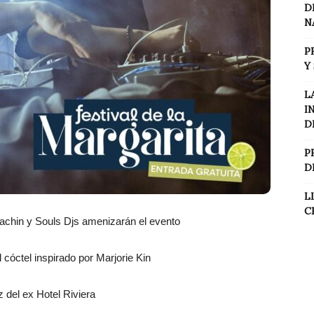
D
N
P
Y
L
I
D
P
D
L
C
Machin y Souls Djs amenizarán el evento
 cóctel inspirado por Marjorie Kin
z del ex Hotel Riviera