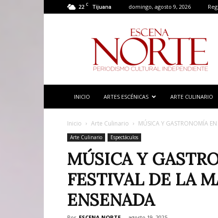
C
22
domingo, agosto 9, 2026
Regi
Tijuana
Escena
Norte
INICIO
ARTES ESCÉNICAS
ARTE CULINARIO
Inicio
Arte Culinario
MÚSICA Y GASTRONOMÍA EN 
Arte Culinario
Espectáculos
MÚSICA Y GASTRO
FESTIVAL DE LA 
ENSENADA
Por
ESCENA NORTE
-
agosto 19, 2025