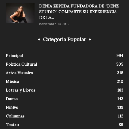
DENIA ZEPEDA FUNDADORA DE “DENZ
STUDIO” COMPARTE SU EXPERIENCIA
DE LA...
noviembre 14, 2019
Categoría Popular
Principal
994
Política Cultural
505
Artes Visuales
318
Música
210
Letras y Libros
183
Danza
143
Niñ@s
139
Columnas
112
Teatro
89