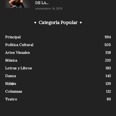
DE LA...
noviembre 14, 2019
Categoría Popular
Principal
994
Política Cultural
505
Artes Visuales
318
Música
210
Letras y Libros
183
Danza
143
Niñ@s
139
Columnas
112
Teatro
89