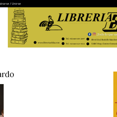
strarse / Unirse
ardo