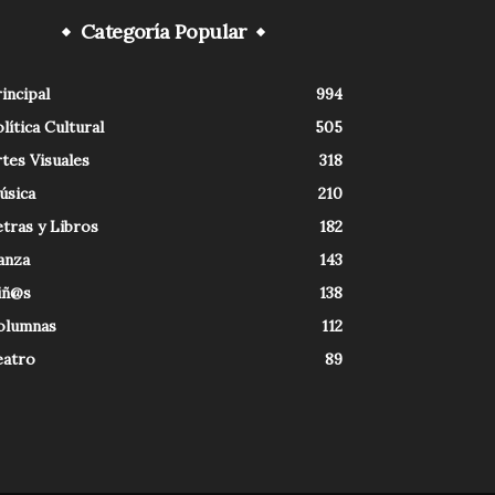
Categoría Popular
incipal
994
lítica Cultural
505
tes Visuales
318
úsica
210
tras y Libros
182
anza
143
iñ@s
138
olumnas
112
eatro
89