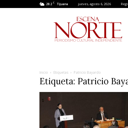
C
28.2
jueves, agosto 6, 2026
Regi
Tijuana
Escena
Norte
Inicio
Etiquetas
Patricio Bayardo
Etiqueta: Patricio Bay