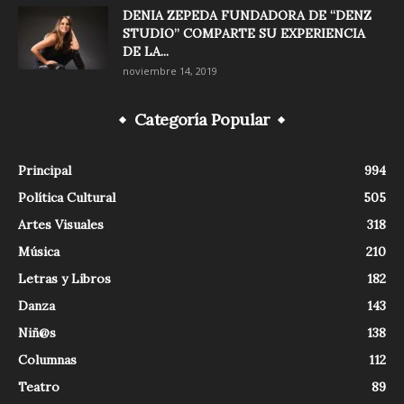
DENIA ZEPEDA FUNDADORA DE “DENZ
STUDIO” COMPARTE SU EXPERIENCIA
DE LA...
noviembre 14, 2019
Categoría Popular
Principal
994
Política Cultural
505
Artes Visuales
318
Música
210
Letras y Libros
182
Danza
143
Niñ@s
138
Columnas
112
Teatro
89