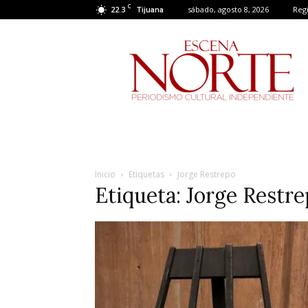
C
22.3
sábado, agosto 8, 2026
Regi
Tijuana
Escena
Norte
Inicio
Etiquetas
Jorge Restrepo
Etiqueta: Jorge Restr