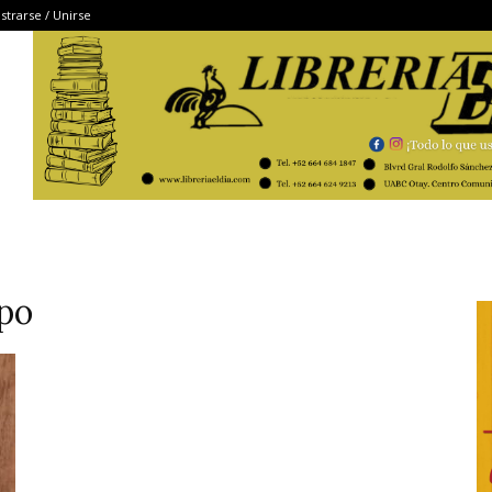
strarse / Unirse
epo