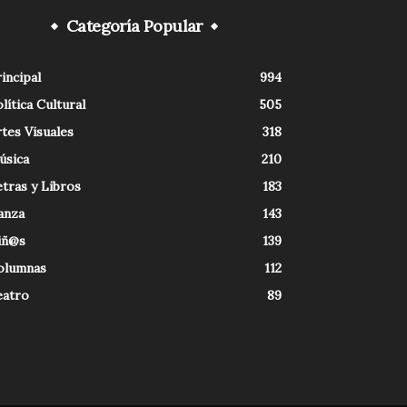
Categoría Popular
incipal
994
lítica Cultural
505
tes Visuales
318
úsica
210
tras y Libros
183
anza
143
iñ@s
139
olumnas
112
eatro
89