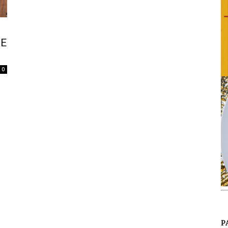
GE
0
P