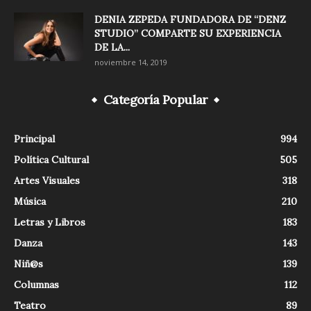
DENIA ZEPEDA FUNDADORA DE “DENZ
STUDIO” COMPARTE SU EXPERIENCIA
DE LA...
noviembre 14, 2019
Categoría Popular
Principal
994
Política Cultural
505
Artes Visuales
318
Música
210
Letras y Libros
183
Danza
143
Niñ@s
139
Columnas
112
Teatro
89