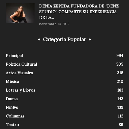
DENIA ZEPEDA FUNDADORA DE “DENZ
STUDIO” COMPARTE SU EXPERIENCIA
DE LA...
noviembre 14, 2019
Categoría Popular
Principal
994
Política Cultural
505
Artes Visuales
318
Música
210
Letras y Libros
183
Danza
143
Niñ@s
139
Columnas
112
Teatro
89