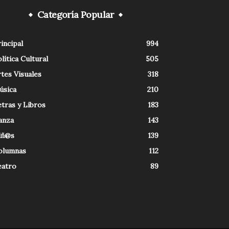
Categoría Popular
incipal
994
lítica Cultural
505
tes Visuales
318
úsica
210
tras y Libros
183
anza
143
iñ@s
139
olumnas
112
eatro
89