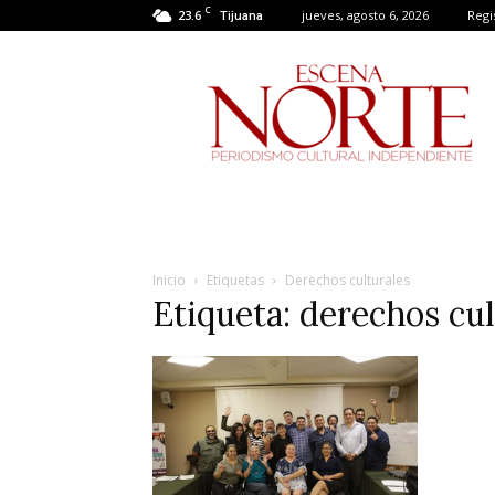
C
23.6
jueves, agosto 6, 2026
Regi
Tijuana
Escena
Norte
Inicio
Etiquetas
Derechos culturales
Etiqueta: derechos cul