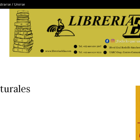
strarse / Unirse
turales