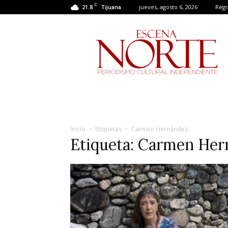
C
21.8
jueves, agosto 6, 2026
Regi
Tijuana
Escena
Norte
Inicio
Etiquetas
Carmen Hernández
Etiqueta: Carmen He