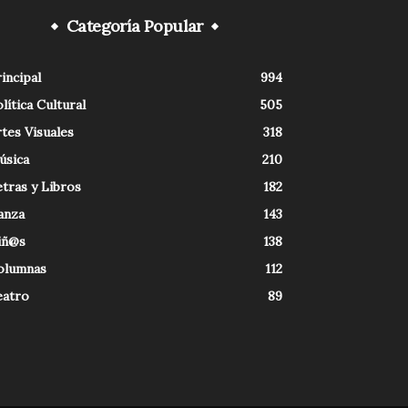
Categoría Popular
incipal
994
lítica Cultural
505
tes Visuales
318
úsica
210
tras y Libros
182
anza
143
iñ@s
138
olumnas
112
eatro
89