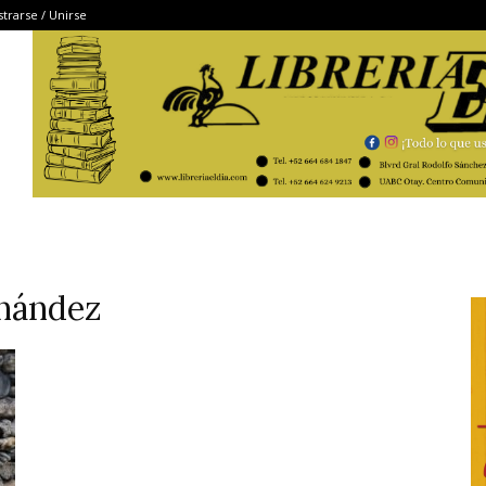
strarse / Unirse
rnández